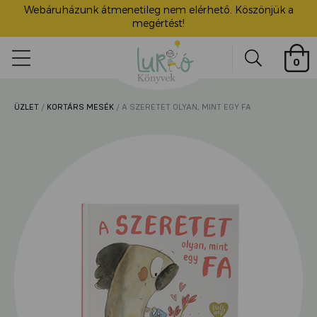
Webáruházunk átmenetileg nem elérhető. Köszönjük a
megértést!
Lurkó
0
Könyvek
Search
ÜZLET
/
KORTÁRS MESÉK
/ A SZERETET OLYAN, MINT EGY FA
ü
itása