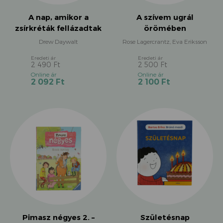
A nap, amikor a
A szívem ugrál
zsírkréták fellázadtak
örömében
Drew Daywalt
Rose Lagercrantz, Eva Eriksson
2 490
Ft
2 500
Ft
Original
Original
Current
Current
2 092
Ft
2 100
Ft
price
price
price
price
was:
was:
is:
is:
2
2
2
2
490 Ft.
500 Ft.
092 Ft.
100 Ft.
Pimasz négyes 2. –
Születésnap