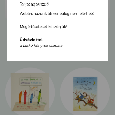
Fontos információ!
Szél Dávid, pszichológus
Webáruházunk átmenetileg nem elérhető.
Shona Innes pszichológus könyvei segítenek a
gyerekeknek megbirkózni az élet olyan kérdéseivel,
amelyek néha még felnőttként is nehezen
Megértéseteket köszönjük!
emészthetők. Agócs Írisz pedig csodálatosan
érzékeny rajzokat készít hozzájuk – ez az Ölelj meg!
Üdvözlettel,
sorozat.
a Lurkó könyvek csapata
KAPCSOLÓDÓ TERMÉKEK