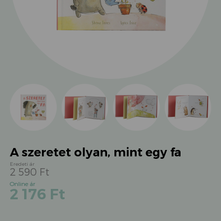
A szeretet olyan, mint egy fa
2 590
Ft
Original
Current
2 176
Ft
price
price
was:
is:
2
2