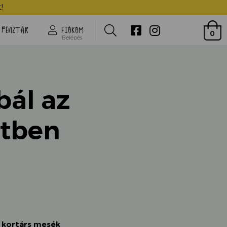
Jelmezbál az állatkertben
!
Search
PÉNZTÁR
FIÓKOM
0
Belépés
bál az
rtben
,
kortárs mesék