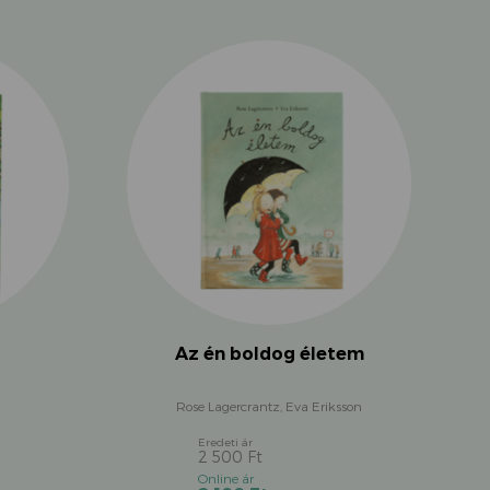
Az én boldog életem
Rose Lagercrantz, Eva Eriksson
2 500
Ft
Original