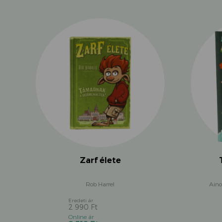
Zarf élete
Rob Harrel
Aino
2 990
Ft
Original