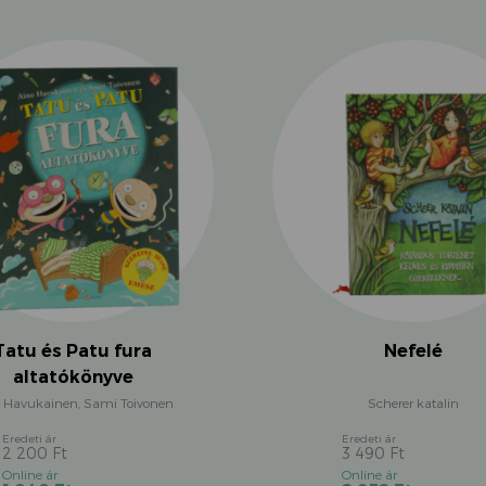
Tatu és Patu fura
Nefelé
altatókönyve
 Havukainen, Sami Toivonen
Scherer katalin
2 200
Ft
3 490
Ft
Original
Original