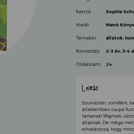
Szerző:
Sophie Sch
Kiadó:
Manó Könyv
Témakör:
állatok
,
hu
Korosztály:
2-3 év
,
3-4 
Oldalszám:
24
Leírás
Szuroszlán, zümifánt, t
állatkertben csupa furc
tartanak! Majmok, vízi
állatnak. De mégis mel
elhatározza, hogy minde