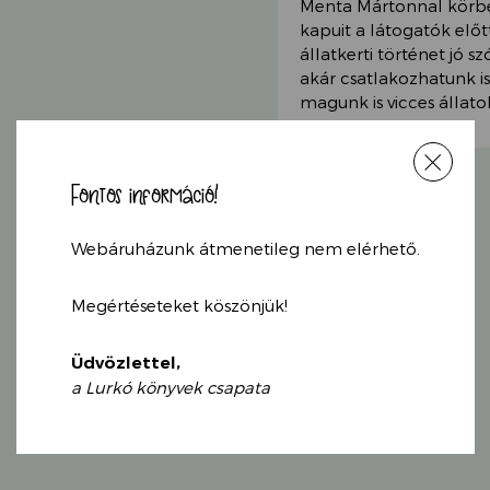
Menta Mártonnal körbej
kapuit a látogatók előtt
állatkerti történet jó 
akár csatlakozhatunk i
magunk is vicces állato
Fontos információ!
Webáruházunk átmenetileg nem elérhető.
Megértéseteket köszönjük!
KAPCSOLÓDÓ
Üdvözlettel,
TERMÉKEK
a Lurkó könyvek csapata