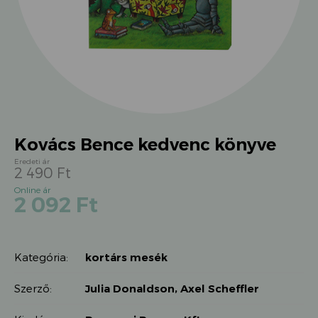
Kovács Bence kedvenc könyve
2 490
Ft
Original
Current
2 092
Ft
price
price
was:
is:
2
2
490 Ft.
Kategória:
kortárs mesék
092 Ft.
Szerző:
Julia Donaldson, Axel Scheffler