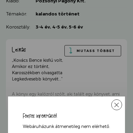
Kiadó:
Pozsonyi Pagony Kft.
Témakör:
kalandos történet
Korosztály:
3-4 év
,
4-5 év
,
5-6 év
Leírás
MUTASS TÖBBET
„Kovács Bence kisfiú volt,
Amikor ez történt,
Karosszékben olvasgatta
Legkedvesebb könyvét…”
A könyv egy kalózról szólt, aki talált egy könyvet, ami
Aranyhajról szólt, aki talált egy könyvet, ami Vitéz
Kálmánról szólt, aki hangosan nevetett egy könyvön,
ami egy békáról szólt… Csodálatos mese az olvasás
Fontos információ!
öröméről Julia Donaldsontól, Axel Schefflertől – és
természetesen Papp Gábor Zsigmondtól.
Webáruházunk átmenetileg nem elérhető.