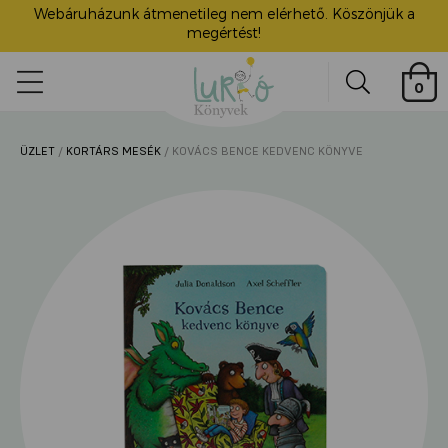
Webáruházunk átmenetileg nem elérhető. Köszönjük a
megértést!
Lurkó
0
Könyvek
Search
ÜZLET
/
KORTÁRS MESÉK
/ KOVÁCS BENCE KEDVENC KÖNYVE
ü
itása