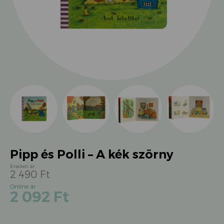
Pipp és Polli – A kék szörny
2 490
Ft
Original
Current
2 092
Ft
price
price
was:
is:
2
2