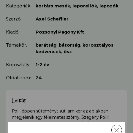
490 Ft.
Kategóriák:
kortárs mesék
,
leporellók, lapozók
092 Ft.
Szerző:
Axel Scheffler
Kiadó:
Pozsonyi Pagony Kft.
Témakör:
barátság
,
bátorság
,
korosztályos
kedvencek
,
ősz
Korosztály:
1-2 év
Oldalszám:
24
Leírás
Polli éppen süteményt süt, amikor az ablakban
megjelenik egy félelmetes szörny. Szegény Polli!
Nagyon megijed egészen addig, míg észre nem veszi,
hogy a kék szörny nem más, mint Pipp.