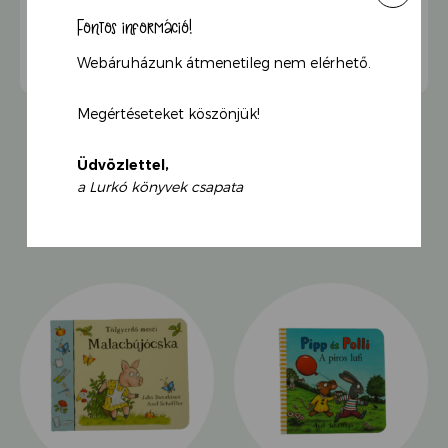
Még szerencse, hogy csak tréfa volt az egész! Polli is
Fontos információ!
kipróbálhatja, milyen ijesztőnek lenni, aztán irány
a kert!
Webáruházunk átmenetileg nem elérhető.
Megértéseteket köszönjük!
Üdvözlettel,
a Lurkó könyvek csapata
KAPCSOLÓDÓ TERMÉKEK