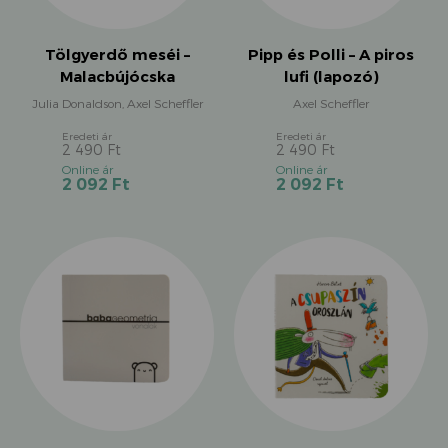
Tölgyerdő meséi –
Pipp és Polli – A piros
Malacbújócska
lufi (lapozó)
Julia Donaldson, Axel Scheffler
Axel Scheffler
2 490
Ft
2 490
Ft
Original
Original
Current
Current
2 092
Ft
2 092
Ft
price
price
price
price
was:
was:
is:
is:
2
2
2
2
490 Ft.
490 Ft.
092 Ft.
092 Ft.