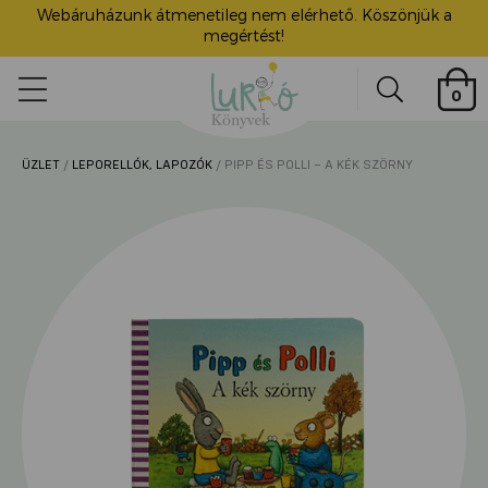
Webáruházunk átmenetileg nem elérhető. Köszönjük a
megértést!
Lurkó
0
Könyvek
Search
ÜZLET
/
LEPORELLÓK, LAPOZÓK
/ PIPP ÉS POLLI – A KÉK SZÖRNY
ü
itása